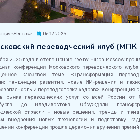
кция «Неотэк»
06.12.2025
сковский переводческий клуб (МПК-
бря 2025 года в отеле DoubleTree by Hilton Moscow прош
дная конференция Московского переводческого клуба 
щенное ключевой теме: «Трансформация перевод
ли: тенденции развития, новые ИИ-решения и техно
безопасность и переподготовка кадров». Конференция с
ов рынка переводческих услуг со всей России от 
рбурга до Владивостока. Обсуждали трансфор
одческой отрасли – новые решения, тренды и тенд
сы внедрения новых технологий и подготовку кад
шении конференции прошла церемония вручения премий