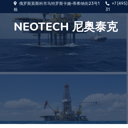
俄罗斯莫斯科市马特罗斯卡娅·蒂希纳街23号1
+7 (495
栋
31
NEOTECH 尼奥泰克