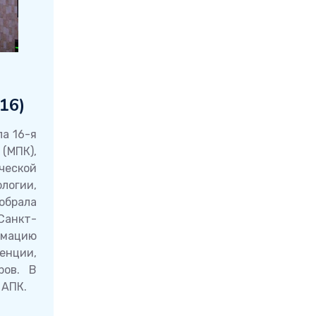
16)
ла 16-я
(МПК),
ческой
логии,
обрала
Санкт-
мацию
енции,
ров. В
 АПК.