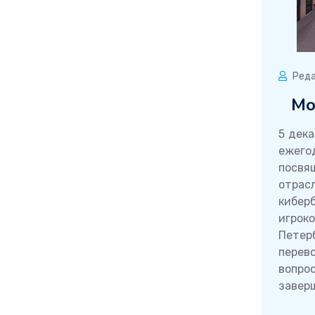
Реда
Мо
5 дека
ежего
посвя
отрас
кибер
игрок
Пете
перев
вопро
завер