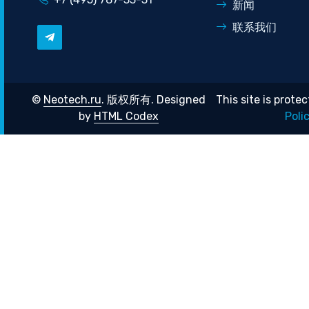
新闻
联系我们
©
Neotech.ru
. 版权所有.
Designed
This site is pro
by
HTML Codex
Poli